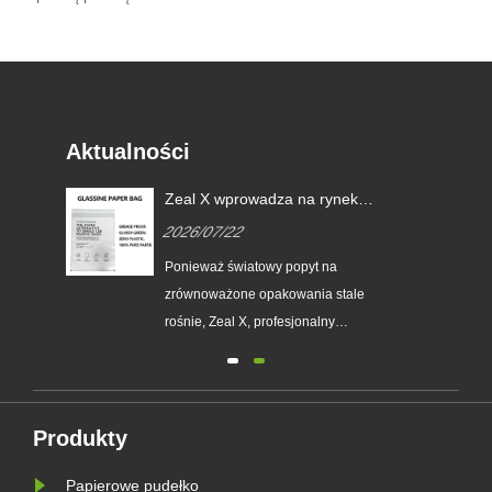
Aktualności
Zeal X wprowadza na rynek
niestandardowe torby
2026/07/22
ego
papierowe z włókna szklanego,
aby pomóc światowym markom
Ponieważ światowy popyt na
zastąpić jednorazowe
zrównoważone opakowania stale
opakowania plastikowe
e
rośnie, Zeal X, profesjonalny
producent opakowań ekologicznych,
oficjalnie wprowadził na rynek
esie
ulepszoną serię niestandardowych
toreb papierowych Glassine.
Produkty
Zaprojektowany jako doskonała
Papierowe pudełko
alternatywa dla tradycyjnych toreb