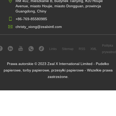
RM 402, mieszkanie B, budynek Tianying, #20 Houjie
Avenue, miasto Houjie, miasto Dongguan, prowincja
Guangdong, Chiny
+86-769-85580985
christy_xiong@zealxintl.com
Polityka
Links
Sitemap
RSS
XML
prywatnoś
Prawa autorskie © 2023 Zeal X International Limited - Pudełko
papierowe, torby papierowe, przesyłki papierowe - Wszelkie prawa
zastrzeżone.