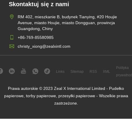
Skontaktuj się z nami
RM 402, mieszkanie B, budynek Tianying, #20 Houjie
Avenue, miasto Houjie, miasto Dongguan, prowincja
Guangdong, Chiny
+86-769-85580985
christy_xiong@zealxintl.com
Polityka
Links
Sitemap
RSS
XML
prywatnoś
Prawa autorskie © 2023 Zeal X International Limited - Pudełko
papierowe, torby papierowe, przesyłki papierowe - Wszelkie prawa
zastrzeżone.