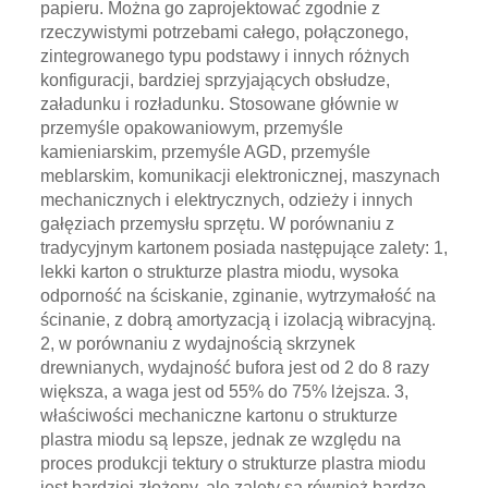
papieru. Można go zaprojektować zgodnie z
rzeczywistymi potrzebami całego, połączonego,
zintegrowanego typu podstawy i innych różnych
konfiguracji, bardziej sprzyjających obsłudze,
załadunku i rozładunku. Stosowane głównie w
przemyśle opakowaniowym, przemyśle
kamieniarskim, przemyśle AGD, przemyśle
meblarskim, komunikacji elektronicznej, maszynach
mechanicznych i elektrycznych, odzieży i innych
gałęziach przemysłu sprzętu. W porównaniu z
tradycyjnym kartonem posiada następujące zalety: 1,
lekki karton o strukturze plastra miodu, wysoka
odporność na ściskanie, zginanie, wytrzymałość na
ścinanie, z dobrą amortyzacją i izolacją wibracyjną.
2, w porównaniu z wydajnością skrzynek
drewnianych, wydajność bufora jest od 2 do 8 razy
większa, a waga jest od 55% do 75% lżejsza. 3,
właściwości mechaniczne kartonu o strukturze
plastra miodu są lepsze, jednak ze względu na
proces produkcji tektury o strukturze plastra miodu
jest bardziej złożony, ale zalety są również bardzo