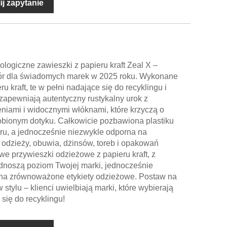
ij zapytanie
ologiczne zawieszki z papieru kraft Zeal X –
ór dla świadomych marek w 2025 roku. Wykonane
 kraft, te w pełni nadające się do recyklingu i
apewniają autentyczny rustykalny urok z
niami i widocznymi włóknami, które krzyczą o
robionym dotyku. Całkowicie pozbawiona plastiku
eru, a jednocześnie niezwykle odporna na
do odzieży, obuwia, dżinsów, toreb i opakowań
we przywieszki odzieżowe z papieru kraft, z
dnoszą poziom Twojej marki, jednocześnie
 na zrównoważone etykiety odzieżowe. Postaw na
tylu – klienci uwielbiają marki, które wybierają
się do recyklingu!