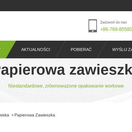
Zadzwoń do nas
+86-769-8558
Y
AKTUALNOŚCI
POBIERAĆ
WYŚLIJ Z
apierowa zawiesz
Niestandardowe, zrównoważone opakowanie workowe
wiska
Papierowa Zawieszka
>