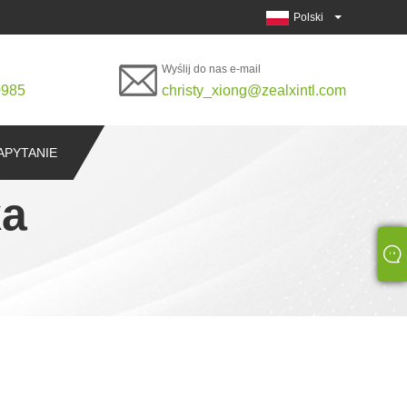
Polski
Wyślij do nas e-mail
0985
christy_xiong@zealxintl.com
APYTANIE
ka