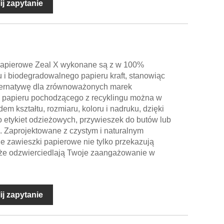
ij zapytanie
papierowe Zeal X wykonane są z w 100%
u i biodegradowalnego papieru kraft, stanowiąc
lternatywę dla zrównoważonych marek
z papieru pochodzącego z recyklingu można w
m kształtu, rozmiaru, koloru i nadruku, dzięki
o etykiet odzieżowych, przywieszek do butów lub
. Zaprojektowane z czystym i naturalnym
 zawieszki papierowe nie tylko przekazują
także odzwierciedlają Twoje zaangażowanie w
ij zapytanie