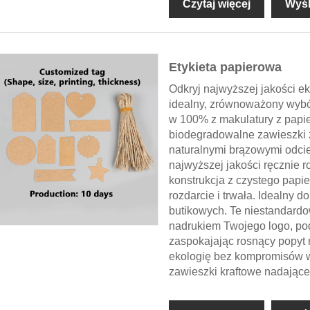
Czytaj więcej
Wyśl
Etykieta papierowa
Odkryj najwyższej jakości ek
idealny, zrównoważony wyb
w 100% z makulatury z papieru
biodegradowalne zawieszki z
naturalnymi brązowymi odcie
najwyższej jakości ręcznie 
konstrukcja z czystego papi
rozdarcie i trwała. Idealny 
butikowych. Te niestandardo
nadrukiem Twojego logo, po
zaspokajając rosnący popyt
ekologię bez kompromisów w s
zawieszki kraftowe nadające 