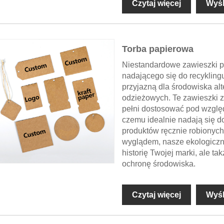
Czytaj więcej
Wyśl
Torba papierowa
Niestandardowe zawieszki 
nadającego się do recykling
przyjazną dla środowiska a
odzieżowych. Te zawieszki 
pełni dostosować pod względe
czemu idealnie nadają się d
produktów ręcznie robionych
wyglądem, nasze ekologiczne
historię Twojej marki, ale 
ochronę środowiska.
Czytaj więcej
Wyśl