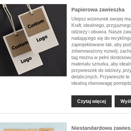
Papierowa zawieszka
Ulepsz wizerunek swojej ma
Kraft, idealnego, przyjazne
odzieży i obuwia. Nasze za
nadającego się do recyklingu
zaprojektowane tak, aby pod
zrównoważony rozwój, zach
tag można w pełni dostosowa
materiału sznurka, aby ideal
przywieszek do odzieży, prz
detalicznych. Przywieszki te
idealną równowagę pomiędzy
Czytaj więcej
Wyśl
Niestandardowa zawiesz