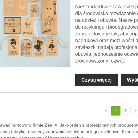
Niestandardowe zawieszki pap
dla środowiska rozwiązanie
na odzież i obuwie. Nasze 
do recyklingu i biodegradowal
zaprojektowane tak, aby pop
nadrukowi oraz możliwości d
zawieszki nadają profesjona
obuwia, jednocześnie odzwi
zrównoważony rozwój.
Czytaj więcej
Wyśl
<
1
2
>
wać hurtowo w firmie Zeal X. Jako jeden z profesjonalnych producen
asną fabrykę, możemy zapewnić bezpłatne usługi projektowe. Klienci s