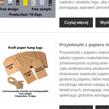
nadruku i projektu logo, ab
pomagając poprawić prezent
Czytaj więcej
Wyśl
Przywieszki z papieru 
Przywieszki z papieru makul
jakości papieru makulaturow
zrównoważone rozwiązanie 
Jako profesjonalny producen
drukowane zawieszki papiero
grubością papieru, które mo
recyklingu idealnie nadają s
detalicznych, pomagając ma
spełniając globalne wymaga