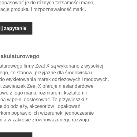
y dopasować je do różnych tożsamości marki,
ację produktu i rozpoznawalność marki.
ij zapytanie
makulaturowego
aturowego firmy Zeal X są wykonane z wysokiej
ego, co stanowi przyjazne dla środowiska i
do etykietowania marek odzieżowych i modowych.
t zawieszek Zeal X oferuje niestandardowe
we z logo marki, rozmiarem, kształtem i
żna w pełni dostosować. Te przywieszki z
ię do odzieży, akcesoriów i opakowań
rkom poprawić ich wizerunek, jednocześnie
nia w zakresie zrównoważonego rozwoju.