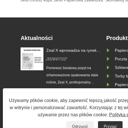
Jeśli chcesz kupić tanio Papierowa zawieszka. Skontaktuj s
Aktualności
Produkt
Zeal X wprowadza na rynek
Papier
niestandardowe torby
2026/07/22
Poczta
zklanego
papierowe z włókna szklanego,
aby pomóc światowym markom
Szklan
ted
Ponieważ światowy popyt na
i z UE
zastąpić jednorazowe
zrównoważone opakowania stale
Torby 
opakowania plastikowe
pierowe
rośnie, Zeal X, profesjonalny
Papier
ne dla
producent opakowań ekologicznych,
oficjalnie wprowadził na rynek
Używamy plików cookie, aby zapewnić lepszą jakość przeg
 w zakresie
ulepszoną serię niestandardowych
w witrynie i personalizować zawartość. Korzystając z tej w
y w
toreb papierowych Glassine.
używanie przez nas plików cookie.
Polityka 
ych od
Zaprojektowany jako doskonała
Prawa autorskie © 2023 Zeal X Inter
maga
alternatywa dla tradycyjnych toreb
Odrzucić
Przyjąć