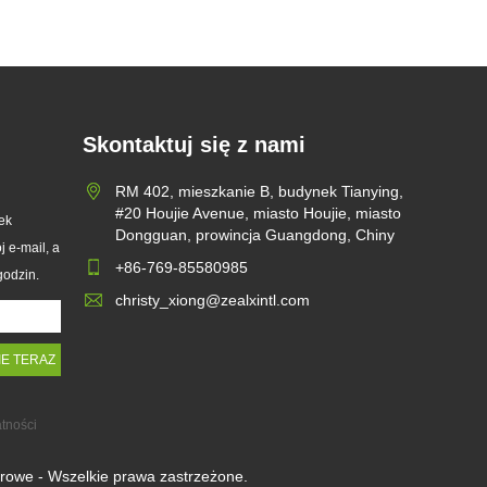
Skontaktuj się z nami
RM 402, mieszkanie B, budynek Tianying,
#20 Houjie Avenue, miasto Houjie, miasto
ek
Dongguan, prowincja Guangdong, Chiny
 e-mail, a
+86-769-85580985
godzin.
christy_xiong@zealxintl.com
atności
ierowe - Wszelkie prawa zastrzeżone.