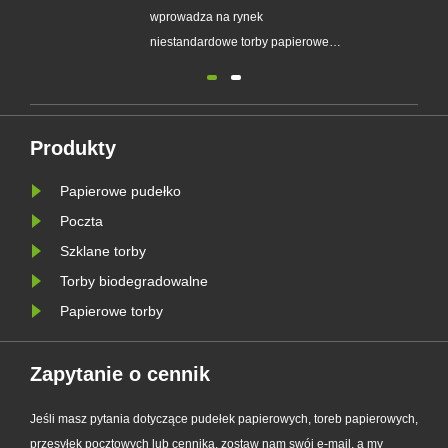
pakowania i zgodności z UE
wprowadza na rynek
PPWR
niestandardowe torby papierowe
typu glassine przeznaczone dla
zrównoważonych marek.
Ekologiczne rozwiązanie w zakresie
opakowań wspiera trendy w
Produkty
zakresie opakowań wolnych od
Papierowe pudełko
tworzyw sztucznych i pomaga
firmom przygotować się na nowe
Poczta
wymogi UE dotyczące......
Szklane torby
Torby biodegradowalne
Papierowe torby
Zapytanie o cennik
Jeśli masz pytania dotyczące pudełek papierowych, toreb papierowych,
przesyłek pocztowych lub cennika, zostaw nam swój e-mail, a my