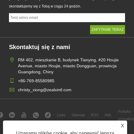
skontaktujemy się z Tobą w ciągu 24 godzin.
Skontaktuj się z nami
RM 402, mieszkanie B, budynek Tianying, #20 Houjie
Avenue, miasto Houjie, miasto Dongguan, prowincja
Guangdong, Chiny
+86-769-85580985
christy_xiong@zealxintl.com
Polityka
Links
Sitemap
RSS
XML
prywatnoś
X
Prawa autorskie © 2023 Zeal X International Limited - Pudełko
Używamy plików cookie, aby zapewnić lepszą