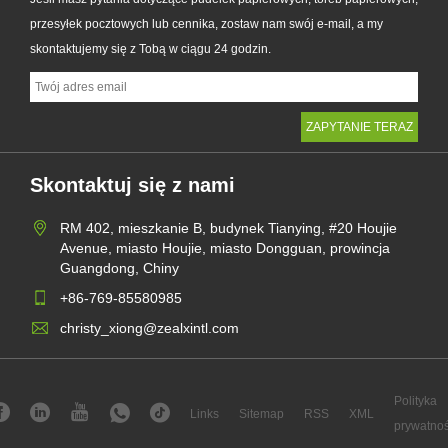
przesyłek pocztowych lub cennika, zostaw nam swój e-mail, a my
skontaktujemy się z Tobą w ciągu 24 godzin.
Skontaktuj się z nami
RM 402, mieszkanie B, budynek Tianying, #20 Houjie
Avenue, miasto Houjie, miasto Dongguan, prowincja
Guangdong, Chiny
+86-769-85580985
christy_xiong@zealxintl.com
Polityka
Links
Sitemap
RSS
XML
prywatnoś