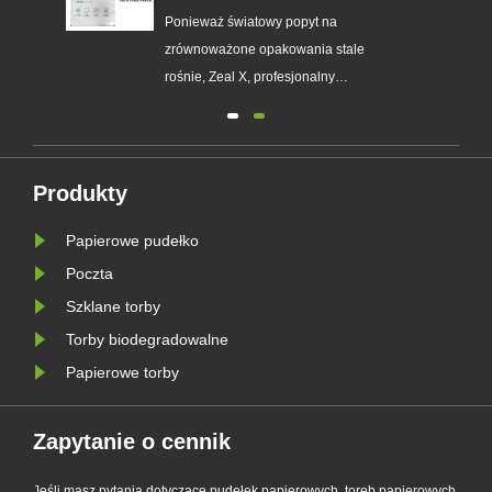
aby pomóc światowym markom
Ponieważ światowy popyt na
zastąpić jednorazowe
zrównoważone opakowania stale
opakowania plastikowe
e
rośnie, Zeal X, profesjonalny
producent opakowań ekologicznych,
oficjalnie wprowadził na rynek
esie
ulepszoną serię niestandardowych
toreb papierowych Glassine.
Produkty
Zaprojektowany jako doskonała
Papierowe pudełko
alternatywa dla tradycyjnych toreb
plastikowych, nowy pro......
Poczta
Szklane torby
Torby biodegradowalne
Papierowe torby
Zapytanie o cennik
Jeśli masz pytania dotyczące pudełek papierowych, toreb papierowych,