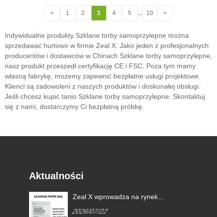
<
1
2
3
4
5
...
10
>
Indywidualne produkty Szklane torby samoprzylepne można
sprzedawać hurtowo w firmie Zeal X. Jako jeden z profesjonalnych
producentów i dostawców w Chinach Szklane torby samoprzylepne,
nasz produkt przeszedł certyfikację CE i FSC. Poza tym mamy
własną fabrykę, możemy zapewnić bezpłatne usługi projektowe.
Klienci są zadowoleni z naszych produktów i doskonałej obsługi.
Jeśli chcesz kupić tanio Szklane torby samoprzylepne. Skontaktuj
się z nami, dostarczymy Ci bezpłatną próbkę.
Aktualności
Zeal X wprowadza na rynek
niestandardowe torby
2026/07/22
ego
papierowe z włókna szklanego,