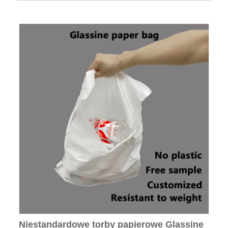
Niestandardowe torby papierowe Glassine