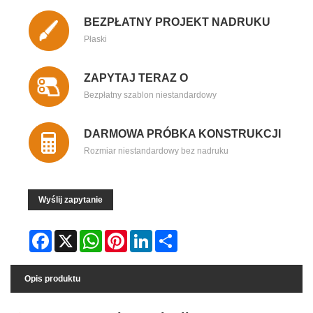
BEZPŁATNY PROJEKT NADRUKU
Płaski
ZAPYTAJ TERAZ O
Bezpłatny szablon niestandardowy
DARMOWA PRÓBKA KONSTRUKCJI
Rozmiar niestandardowy bez nadruku
Wyślij zapytanie
Facebook
X
WhatsApp
Pinterest
LinkedIn
Share
Opis produktu