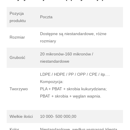
Pozycja
Poczta
produktu
Dostępne są niestandardowe, różne
Rozmiar
rozmiary
20 mikronów-160 mikronów /
Grubość
niestandardowe
LDPE / HDPE / PP / OPP / CPE / itp.…
Kompozycja:
Tworzywo
PLA + PBAT + skrobia kukurydziana;
PBAT + skrobia + węglan wapnia.
Wielkie ilości
10 000- 500 000,00
Kolor
Niestandardowe, według wymagań klienta