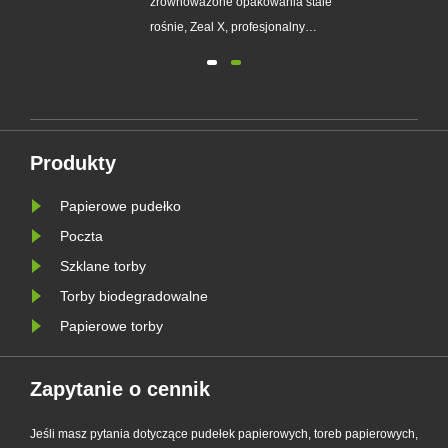
zrównoważone opakowania stale
opakowania plastikowe
e
rośnie, Zeal X, profesjonalny
producent opakowań ekologicznych,
oficjalnie wprowadził na rynek
esie
ulepszoną serię niestandardowych
toreb papierowych Glassine.
Zaprojektowany jako doskonała
Produkty
alternatywa dla tradycyjnych toreb
plastikowych, nowy pro......
Papierowe pudełko
Poczta
Szklane torby
Torby biodegradowalne
Papierowe torby
Zapytanie o cennik
Jeśli masz pytania dotyczące pudełek papierowych, toreb papierowych,