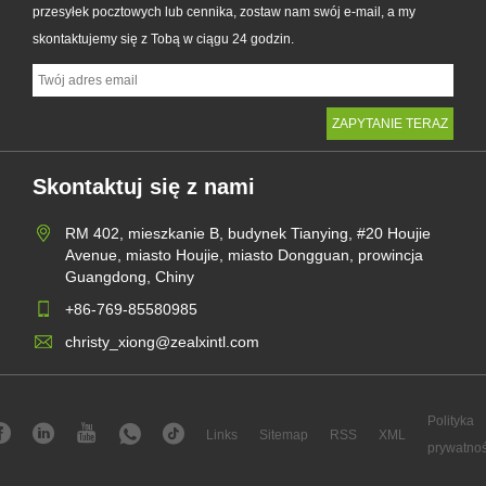
przesyłek pocztowych lub cennika, zostaw nam swój e-mail, a my
skontaktujemy się z Tobą w ciągu 24 godzin.
Skontaktuj się z nami
RM 402, mieszkanie B, budynek Tianying, #20 Houjie
Avenue, miasto Houjie, miasto Dongguan, prowincja
Guangdong, Chiny
+86-769-85580985
christy_xiong@zealxintl.com
Polityka
Links
Sitemap
RSS
XML
prywatnoś