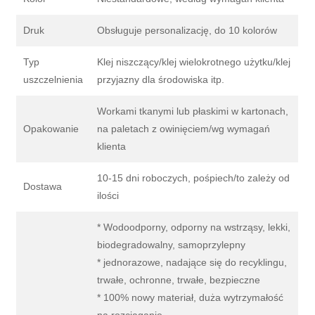
Druk
Obsługuje personalizację, do 10 kolorów
Typ
Klej niszczący/klej wielokrotnego użytku/klej
uszczelnienia
przyjazny dla środowiska itp.
Workami tkanymi lub płaskimi w kartonach,
Opakowanie
na paletach z owinięciem/wg wymagań
klienta
10-15 dni roboczych, pośpiech/to zależy od
Dostawa
ilości
* Wodoodporny, odporny na wstrząsy, lekki,
biodegradowalny, samoprzylepny
* jednorazowe, nadające się do recyklingu,
trwałe, ochronne, trwałe, bezpieczne
* 100% nowy materiał, duża wytrzymałość