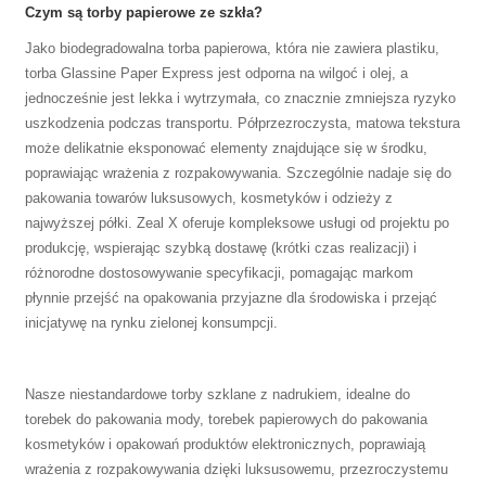
Czym są torby papierowe ze szkła?
Jako biodegradowalna torba papierowa, która nie zawiera plastiku,
torba Glassine Paper Express jest odporna na wilgoć i olej, a
jednocześnie jest lekka i wytrzymała, co znacznie zmniejsza ryzyko
uszkodzenia podczas transportu. Półprzezroczysta, matowa tekstura
może delikatnie eksponować elementy znajdujące się w środku,
poprawiając wrażenia z rozpakowywania. Szczególnie nadaje się do
pakowania towarów luksusowych, kosmetyków i odzieży z
najwyższej półki. Zeal X oferuje kompleksowe usługi od projektu po
produkcję, wspierając szybką dostawę (krótki czas realizacji) i
różnorodne dostosowywanie specyfikacji, pomagając markom
płynnie przejść na opakowania przyjazne dla środowiska i przejąć
inicjatywę na rynku zielonej konsumpcji.
Nasze niestandardowe torby szklane z nadrukiem, idealne do
torebek do pakowania mody, torebek papierowych do pakowania
kosmetyków i opakowań produktów elektronicznych, poprawiają
wrażenia z rozpakowywania dzięki luksusowemu, przezroczystemu