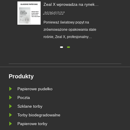
Zeal X wprowadza na rynek
niestandardowe torby
2026/07/22
ego
papierowe z włókna szklanego,
aby pomóc światowym markom
Ponieważ światowy popyt na
zastąpić jednorazowe
zrównoważone opakowania stale
opakowania plastikowe
e
rośnie, Zeal X, profesjonalny
producent opakowań ekologicznych,
oficjalnie wprowadził na rynek
esie
ulepszoną serię niestandardowych
toreb papierowych Glassine.
Zaprojektowany jako doskonała
Produkty
alternatywa dla tradycyjnych toreb
plastikowych, nowy pro......
Papierowe pudełko
Poczta
Szklane torby
Torby biodegradowalne
Papierowe torby