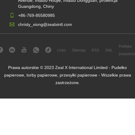
Avenue, miasto Houjie, miasto Dongguan, prowincja
Guangdong, Chiny
+86-769-85580985
christy_xiong@zealxintl.com
Polityka
Links
Sitemap
RSS
XML
prywatnoś
Prawa autorskie © 2023 Zeal X International Limited - Pudełko
papierowe, torby papierowe, przesyłki papierowe - Wszelkie prawa
zastrzeżone.