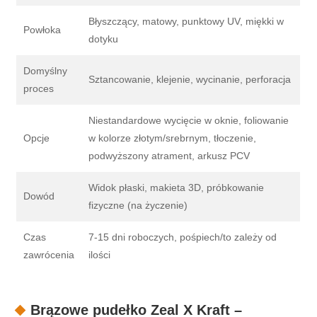
Błyszczący, matowy, punktowy UV, miękki w
Powłoka
dotyku
Domyślny
Sztancowanie, klejenie, wycinanie, perforacja
proces
Niestandardowe wycięcie w oknie, foliowanie
Opcje
w kolorze złotym/srebrnym, tłoczenie,
podwyższony atrament, arkusz PCV
Widok płaski, makieta 3D, próbkowanie
Dowód
fizyczne (na życzenie)
Czas
7-15 dni roboczych, pośpiech/to zależy od
zawrócenia
ilości
Brązowe pudełko Zeal X Kraft –