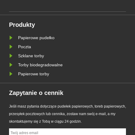
esie
ulepszoną serię niestandardowych
toreb papierowych Glassine.
Zaprojektowany jako doskonała
Produkty
alternatywa dla tradycyjnych toreb
plastikowych, nowy pro......
Papierowe pudełko
Poczta
Szklane torby
Torby biodegradowalne
Papierowe torby
Zapytanie o cennik
Jeśli masz pytania dotyczące pudełek papierowych, toreb papierowych,
przesyłek pocztowych lub cennika, zostaw nam swój e-mail, a my
skontaktujemy się z Tobą w ciągu 24 godzin.