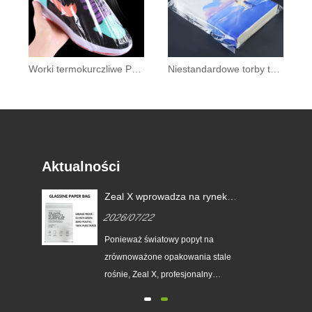
Worki termokurczliwe POF
Niestandardowe torby termokurczliwe z PVC do pakowania detalicznego i prezentów
Aktualności
Zeal X wprowadza na rynek
niestandardowe torby
2026/07/22
ego
papierowe z włókna szklanego,
aby pomóc światowym markom
Ponieważ światowy popyt na
zastąpić jednorazowe
zrównoważone opakowania stale
opakowania plastikowe
e
rośnie, Zeal X, profesjonalny
producent opakowań ekologicznych,
oficjalnie wprowadził na rynek