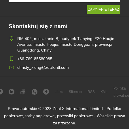
Skontaktuj się z nami
RM 402, mieszkanie B, budynek Tianying, #20 Houjie
Avenue, miasto Houjie, miasto Dongguan, prowincja
Guangdong, Chiny
+86-769-85580985
christy_xiong@zealxintl.com
Polityka
Links
Sitemap
RSS
XML
prywatnoś
Prawa autorskie © 2023 Zeal X International Limited - Pudełko
papierowe, torby papierowe, przesyłki papierowe - Wszelkie prawa
zastrzeżone.