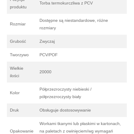
Torba termokurczliwa z PCV
produktu
Dostępne są niestandardowe, różne
Rozmiar
rozmiary
Grubość
Zwyczaj
Tworzywo
PCV/POF
Wielkie
20000
ilości
Półprzezroczysty niebieski /
Kolor
półprzezroczysty biały
Druk
Obsługuje dostosowywanie
Workami tkanymi lub płaskimi w kartonach,
Opakowanie
na paletach z owinięciem/wg wymagań