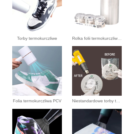
Torby termokurczliwe
Rolka folii termokurczliwej PCV
Folia termokurczliwa PCV
Niestandardowe torby termokurczliwe z PVC/POF