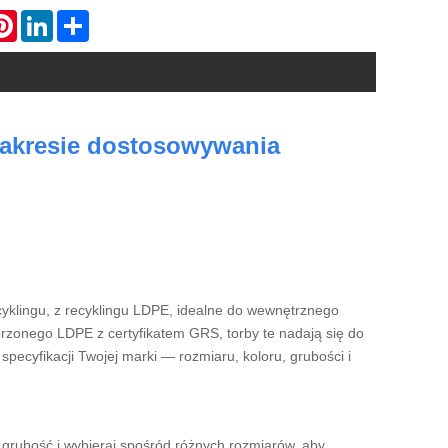
atsApp
Pinterest
LinkedIn
Share
zakresie dostosowywania
ecyklingu, z recyklingu LDPE, idealne do wewnętrznego
onego LDPE z certyfikatem GRS, torby te nadają się do
ecyfikacji Twojej marki — rozmiaru, koloru, grubości i
 grubość i wybieraj spośród różnych rozmiarów, aby