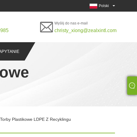
Polski
Wyślij do nas e-mail
0985
christy_xiong@zealxintl.com
APYTANIE
kowe
Torby Plastikowe LDPE Z Recyklingu