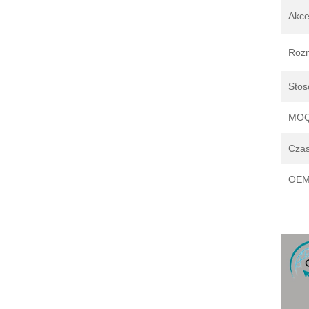
Akce
Rozm
Stos
MO
Czas
OEM