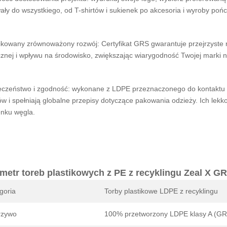
ły do ​​wszystkiego, od T-shirtów i sukienek po akcesoria i wyroby poń
ikowany zrównoważony rozwój: Certyfikat GRS gwarantuje przejrzyste 
znej i wpływu na środowisko, zwiększając wiarygodność Twojej marki 
eczeństwo i zgodność: wykonane z LDPE przeznaczonego do kontaktu z
ów i spełniają globalne przepisy dotyczące pakowania odzieży. Ich lek
enku węgla.
metr toreb plastikowych z PE z recyklingu Zeal X GR
goria
Torby plastikowe LDPE z recyklingu
rzywo
100% przetworzony LDPE klasy A (GR