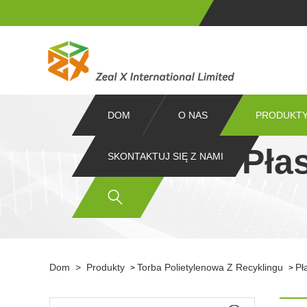
DOM
O NAS
PRODUKT
Pła
SKONTAKTUJ SIĘ Z NAMI
Dom
>
Produkty
Torba Polietylenowa Z Recyklingu
Pł
>
>