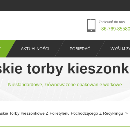
Zadzwoń do nas
+86-769-8558
Y
AKTUALNOŚCI
POBIERAĆ
WYŚLIJ Z
skie torby kieszon
Niestandardowe, zrównoważone opakowanie workowe
askie Torby Kieszonkowe Z Polietylenu Pochodzącego Z Recyklingu
>