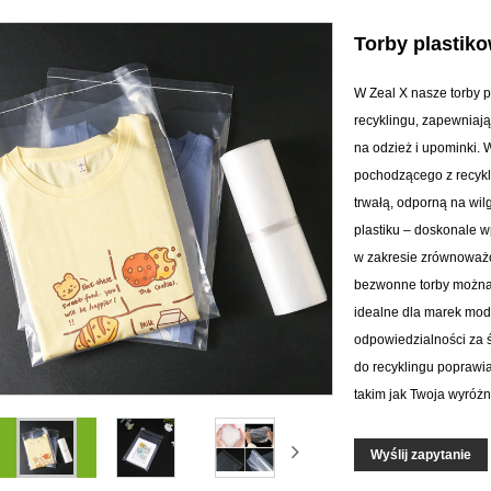
Torby plastik
W Zeal X nasze torby 
recyklingu, zapewniaj
na odzież i upominki.
pochodzącego z recykli
trwałą, odporną na wi
plastiku – doskonale 
w zakresie zrównoważo
bezwonne torby można 
idealne dla marek mod
odpowiedzialności za ś
do recyklingu poprawi
takim jak Twoja wyróż
Wyślij zapytanie