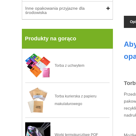
Inne opakowania przyjazne dla
środowiska
Opi
Produkty na gorąco
Aby
opa
Torba z uchwytem
Torb
Przeds
Torba kurierska z papieru
pakow
makulaturowego
recykl
nadru
Możliw
Worki termokurczliwe POF