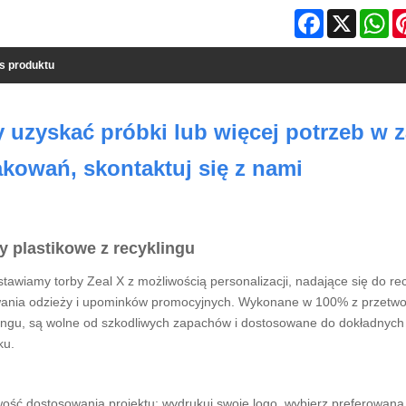
Facebook
X
Wh
s produktu
 uzyskać próbki lub więcej potrzeb w 
kowań, skontaktuj się z nami
y plastikowe z recyklingu
tawiamy torby Zeal X z możliwością personalizacji, nadające się do r
ania odzieży i upominków promocyjnych. Wykonane w 100% z przetworz
ingu, są wolne od szkodliwych zapachów i dostosowane do dokładnych sp
ku.
ość dostosowania projektu: wydrukuj swoje logo, wybierz preferowaną