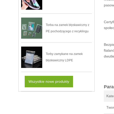
pasowa
Certyf
Torba na zamek błyskawiczny z
społec
PE pochodzącego z recyklingu
Bezpi
ftalan
Torby zamykane na zamek
dwutl
błyskawiczny LDPE
Wszystkie nowe produkty
Para
Kate
Two