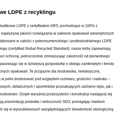
owe LDPE z recyklingu
plastikowe LDPE z certyfikatem GRS, pochodzące w 100% z
ą najwyższej jakości rozwiązania w zakresie opakowań wewnętrznych
 Wykonane w całości z pokonsumenckiego i postindustrialnego LDPE
ngu (certyfikat Global Recycled Standard), nasze torby zapewniają
lgoć ochronę, jednocześnie zmniejszając zależność od pierwotnego
wpasowując się w dzisiejszą gospodarkę o obiegu zamkniętym i trendy
nych opakowań. Te przyjazne dla środowiska, nietoksyczne,
w pełni dostosować pod względem rozmiaru, grubości i nadruku –
owych, detalicznych i upominków poszukujących zarówno stylu, jak i
rodowisko. Dzięki wyraźnej przejrzystości i konstrukcji nadającej się
ają prezentację produktu i widoczność SEO, pomagając markom
nić się w wyszukiwaniach uwzględniających świadomość ekologiczną.