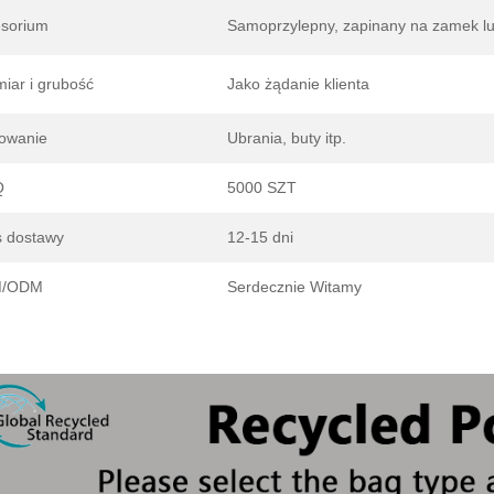
sorium
Samoprzylepny, zapinany na zamek l
iar i grubość
Jako żądanie klienta
owanie
Ubrania, buty itp.
Q
5000 SZT
 dostawy
12-15 dni
/ODM
Serdecznie Witamy